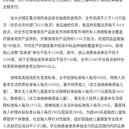
全额支付。
加大对辖区重点场所食品安全抽查检查频次，全市完成不少于3.18万批
次（含农业农村部门9232批次）食品抽检任务，食品检验量达到每千人6.6
批次。对全市在营食用农产品批发市场和零售市场所有入场销售者全覆盖
开展食用农产品快检，开展食用农产品快检13.01万批次。完成药品监督抽
检700批次，市内生产的国家集中招采中标品种抽检覆盖率达100%。新增
放心消费“双承诺”单位不低于1250家。其中，放心消费承诺单位不低于
1100家，线下无理由退货承诺店不低于150家。全市12345平台投诉按时办
结率和举报核查率达到98%以上。
保障各类底线民生发放标准，全市低保标准每人每月950元，特困人员
基本生活供养标准每人每月1520元，集中供养孤儿（含艾滋病病毒感染儿
童）、事实无人抚养儿童基本生活保障标准由每人每月2375元提高至2423
元，散居孤儿（含艾滋病病毒感染儿童）、事实无人抚养儿童基本生活保
障标准每人每月2375元。困难残疾人生活补贴标准每人每月220元，重度残
疾人护理补贴标准从每人每月280元提高至290元。为超400名孤独症儿童免
费提供个体康复、社会融入等针对性服务，组织孤独症儿童康复专业技术
人员规范化培训不少于2期。罕见病患者使用单独支付药品范围内的药品费