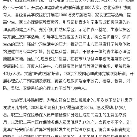
中心、妇女维权服务站、“舒心驿站”心理咨询室等服务进社区，提供个案服
务不少于50个。开展心理健康教育教师培训超1000人次，强化家校社协同
育人，各级各类学校组织开展超1000场次专题教育、家长课堂等活动，提
高学生、家长心理健康教育素养，引导帮助青少年学生形成积极健康的心
理素质和健全人格。充分利用自然风景区、示范性农业基地、生态保护区
等开展生态研学活动，引导学生感受祖国大好河山，树立爱护自然、保护
生态的意识，释放学习生活中的压力。推动江门市心理健康科学普及体验
馆进驻市青少年宫新址，打造集科普、体验、干预于一体的青少年心理健
康服务基地。推进“心理副校长”制度，在我市21所试点学校聘用兼职心理
健康副校长，开展入校讲座、心理健康团体辅导等活动百余场，受益师生
4.3万人次。实施“医教跟岗”培训，280余名校园心理教师完成跟岗培训。开
展心理危机干预培训及演练，覆盖心理教师及全市公安、检察、教育、消
防、监狱、卫健系统的心理工作干部等430余人。
实施育儿补贴制度，为我市符合法律法规规定的3周岁以下婴幼儿家庭
发放育儿补贴，2026年实现育儿补贴覆盖率达100%，惠及婴幼儿约8万
名。职工生育保险参保人员产前检查和分娩住院期间发生的生育医疗费
用，以及职工基本医疗保险参保人员因晚期先兆流产、宫颈功能不全、先
兆早产等安胎和胎位异常外倒转发生的住院医疗费用，符合国家和省规定
的药品、诊疗项目和医用耗材支付范围的，由职工基本医疗保险统筹基金