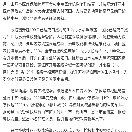
用，由基本医疗保险统筹基金与定点医疗机构单列结算，并按规定经基本
医疗保险支付后纳入大病保险等支付范围。支持更多地区提高罕见病门诊
报销水平，减轻罕见病患者经济负担。
改造提升超100个已建成自然村的生活污水治理设施，优化已建成自然
村生活污水治理设施运营管护，因地制宜采取资源化利用、调整微动力设
施、纳厂统一处理等方式提高建成项目治理效能和持续运维能力，项目区
农民满意度不低于80%。全市新建改造城镇生活污水管网不少于100公里，
提升地表水质，打造宜居宜业和美江门。推动台山市完成大隆洞河国家级
幸福河湖项目建设，蓬江区开展省级全域幸福河湖创建，其余县（市、
区）完成1条（个）省级幸福河湖建设，提升河流湖泊两岸的生态条件、为
群众提供更多日常休闲健身的滨水空间。
通过新建和现有学校挖潜，推进城乡人口流入多、学位紧缺地区的普
通高中学位建设，2026年完成新（改、扩）建高中学校项目4个，增加公办
学位超2700个。强化师范（教师教育）院校对县域基础教育的纵向帮扶。
推动县中托管帮扶从台山市扩大到开平市、鹤山市、恩平市全覆盖，推动
帮扶方至少派出16名管理人员，提升县域师资教育教学水平。
开展补贴性职业技能培训超5000人次，技工院校招生规模稳定在6000