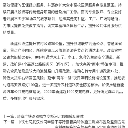
高效便捷的医保经办服务，并逐步扩大全市高校医保服务点覆盖范围。持
续开展八段锦等传统健身项目的普及推广工作。面向专业教师、专业爱好
者开展不少于30场次的教学培训，组织其走向社区、工厂、广场等场所，
为市民提供免费教学指导，切实丰富群众体育生活，提升公共体育服务供
给质量。
新建和改造提升农村公路50公里，提升县域联结高速公路、普通国省
道、重点产业园区、所辖乡镇以及旅游资源等节点的通达水平。改造农村
公路危旧桥梁4座，更好打通群众上学、务工、急救的生命安全通道。新
建、改扩建4个高速公路服务区（停车区）。加快完善“摩电”整治专项，推
动安全风险隐患较大的道路路口升级改造，推动右转专用车道改造12处，
降低大货车右转盲区风险；延伸“两车一路”夜间照明设施增设范围，推动农
村道路安装路灯100盏，进一步提升农村道路安全防范标准。加快推进新能
源汽车公共充电桩建设，2026年新建超1600支充电桩，更好满足群众高品
质、多样化出行服务需求。
上一篇 : 跨京广铁路双幅立交桥河北邯郸成功转体
下一篇 : 中铁七局武汉公司申请不等跨钢箱梁转体施工测点布置及监测方法
专利确保箱梁在复杂条件下实现高精度就位