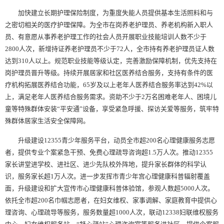
加快建立长期护理保险制度，为重度失能人员提供基本生活照料和与
之密切相关的医疗护理保障。为全市在岗养老护理员、养老机构新入职人
员、有意愿从事养老护理工作的社会人员开展职业技能培训人数不少于
2800人次，新增持证养老护理员不少于72人，全市持有养老护理员证人数
达到310人以上。规范职业技能等级认定，完善激励保障机制，优先支持在
岗护理员晋升等级。持续开展居家和社区医养结合服务，支持有条件的医
疗机构拓展医养结合功能，65岁及以上老年人医养结合服务率达到42%以
上，满足老年人医养结合服务需求。资助不少于2万名困难老年人、困境儿
童等特殊群体安装“平安通”设备，享受紧急呼援、探访关爱等服务，筑牢特
殊群体居家生活安全保障网。
升级建设12355青少年服务平台，动员全市超200名心理健康服务志愿
者，提供专业个案紧急干预、免费心理疏导咨询超1.5万人次。推动12355
家长讲堂进学校、进社区、进少先队校外阵地，提升家长群体的科学认
识，服务家长超1万人次。进一步发挥市青少年宫心理健康科普辐射覆盖
面，升级建设和扩大宣传市心理健康科普体验馆，参观人数超5000人次。
依托全市超200名巾帼志愿者，在妇女维权、家事调解、家庭教育中提供心
理咨询、心理疏导等服务，服务数量超1000人次，联动12338妇联维权服务