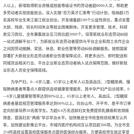
人以上，新增取得职业资格或技能等级证书的劳动者超8000人次，帮助更
多劳动者实现技能就业。深入实施“百万英才汇南粤”行动计划，吸纳超3万
名高校毕业生来江留江就业创业。开发储备超100个公益性岗位，重点安置
大龄、残疾、较长时间失业等就业困难群体。开发更多管理、技术、科研
类见习岗位，全年募集就业见习岗位超3000个。培育新就业形态劳动纠纷
一站式调解平台2个，为新就业形态劳动者提供与平台企业和用工合作企业
之间因劳动报酬、奖惩、休息、职业伤害等劳动纠纷调解服务。按照国家
部署扩大新就业形态劳动者职业伤害保障试点，将更多出行、即时配送和
同城货运相关行业、平台企业新业态劳动者纳入试点保障范围，做好新就
业形态人员安全保障底线。
为孕产妇、0—6岁儿童、65岁以上老年人以及高血压、2型糖尿病、慢
阻肺病患者等重点人群提供连续健康管理服务，其中孕产妇产后访视率、0
—6岁儿童健康管理率达到90%以上，65岁以上老年人、高血压、2型糖尿
病患者基层规范管理服务率达到66%以上。向台山市、开平市、恩平市订单
定向招录培养30名医学生。为超4.4万名适龄妇女免费提供乳腺癌和宫颈癌
筛查，提高妇女“两癌”早诊早治水平。加快推进全市检查检验结果互认共
享，加快建设影像云平台，市域内医疗机构间互认项目超300项。为全市至
少4所高校设置高校医保服务点提供医保经办服务，方便高校师生就近享受