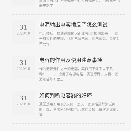
效应管可以作为电磁炉中的开关振荡管、电瓶车充电
器电路中...
电源输出电容插反了怎么测试
31
2020/10
​电容插反可以通过图像识别或者ICT检测出来 对
于有极性的电容，比如电解电容、钽电容等，是绝对
不允许...
电容的作用及使用注意事项
31
2020/10
​作为无源元件之一的电容，其作用不外乎以下几
种： 1、应用于电源电路，实现旁路、去藕、滤
波和储能方面...
如何判断电容器的好坏
31
2020/10
​通常选用万用表的R10、R100、R1K挡进行测试判
断。红、黑表笔分别接电容器的负极（每次测试前，
需...