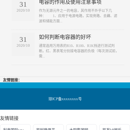
电容的作用及使用注意事项
31
2020/10
​作为无源元件之一的电容，其作用不外乎以下几
种： 1、应用于电源电路，实现旁路、去藕、滤
波和储能方面...
如何判断电容器的好坏
31
2020/10
​通常选用万用表的R10、R100、R1K挡进行测试判
断。红、黑表笔分别接电容器的负极（每次测试前，
需...
友情链接：
琼ICP备xxxxxxxx号
友情链接
利来国际www.66.com
凯时登录平台去AG发财网
太阳集团网址首页登录
凯发k8娱乐最新登录地址