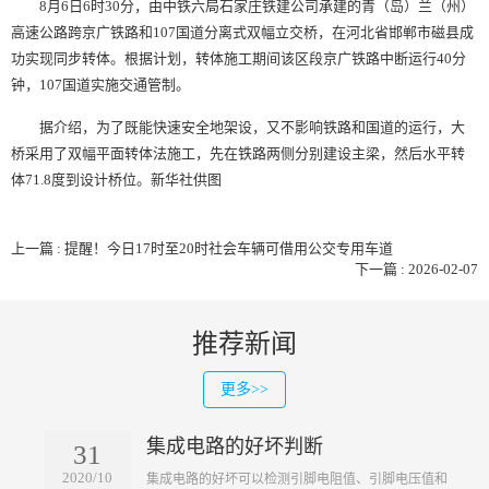
8月6日6时30分，由中铁六局石家庄铁建公司承建的青（岛）兰（州）
高速公路跨京广铁路和107国道分离式双幅立交桥，在河北省邯郸市磁县成
功实现同步转体。根据计划，转体施工期间该区段京广铁路中断运行40分
钟，107国道实施交通管制。
据介绍，为了既能快速安全地架设，又不影响铁路和国道的运行，大
桥采用了双幅平面转体法施工，先在铁路两侧分别建设主梁，然后水平转
体71.8度到设计桥位。新华社供图
上一篇 : 提醒！今日17时至20时社会车辆可借用公交专用车道
下一篇 : 2026-02-07
推荐新闻
更多>>
集成电路的好坏判断
31
2020/10
​集成电路的好坏可以检测引脚电阻值、引脚电压值和