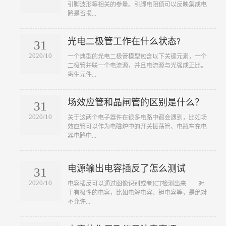
引脚波形等相关的参量。引脚电阻值可以反映集成电
路是否损...
光电二极管工作在什么状态?
31
2020/10
​一个典型的光电二极管模型包含以下关键元素，一个
二极管并联一个电流源，并且电流源与光强成正比。
寄生元件...
场效应管和晶闸管的区别是什么？
31
2020/10
​关于这两个电子器件在很多电路中都会遇到，比如场
效应管可以作为电磁炉中的开关振荡管、电瓶车充电
器电路中...
电源输出电容插反了怎么测试
31
2020/10
​电容插反可以通过图像识别或者ICT检测出来 对
于有极性的电容，比如电解电容、钽电容等，是绝对
不允许...