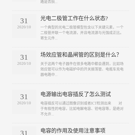
路是否损...
光电二极管工作在什么状态?
31
2020/10
​一个典型的光电二极管模型包含以下关键元素，一个
二极管并联一个电流源，并且电流源与光强成正比。
寄生元件...
场效应管和晶闸管的区别是什么？
31
2020/10
​关于这两个电子器件在很多电路中都会遇到，比如场
效应管可以作为电磁炉中的开关振荡管、电瓶车充电
器电路中...
电源输出电容插反了怎么测试
31
2020/10
​电容插反可以通过图像识别或者ICT检测出来 对
于有极性的电容，比如电解电容、钽电容等，是绝对
不允许...
电容的作用及使用注意事项
31