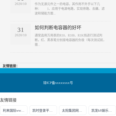
2020/10
​作为无源元件之一的电容，其作用不外乎以下几
种： 1、应用于电源电路，实现旁路、去藕、滤
波和储能方面...
如何判断电容器的好坏
31
2020/10
​通常选用万用表的R10、R100、R1K挡进行测试判
断。红、黑表笔分别接电容器的负极（每次测试前，
需...
友情链接：
琼ICP备xxxxxxxx号
友情链接
利来国际www.66.com
凯时登录平台去AG发财网
太阳集团网址首页登录
凯发k8娱乐最新登录地址