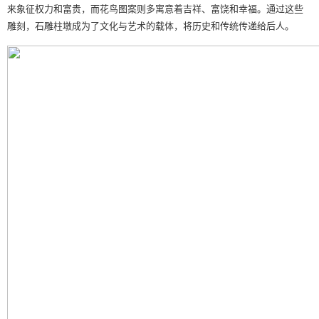
来象征权力和富贵，而花鸟图案则多寓意着吉祥、富饶和幸福。通过这些
雕刻，石雕柱墩成为了文化与艺术的载体，将历史和传统传递给后人。