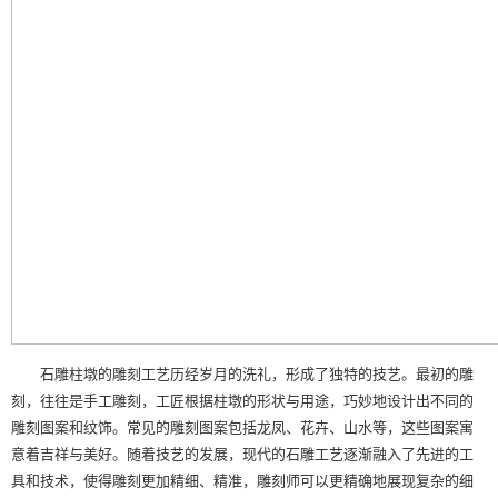
石雕柱墩的雕刻工艺历经岁月的洗礼，形成了独特的技艺。最初的雕
刻，往往是手工雕刻，工匠根据柱墩的形状与用途，巧妙地设计出不同的
雕刻图案和纹饰。常见的雕刻图案包括龙凤、花卉、山水等，这些图案寓
意着吉祥与美好。随着技艺的发展，现代的石雕工艺逐渐融入了先进的工
具和技术，使得雕刻更加精细、精准，雕刻师可以更精确地展现复杂的细