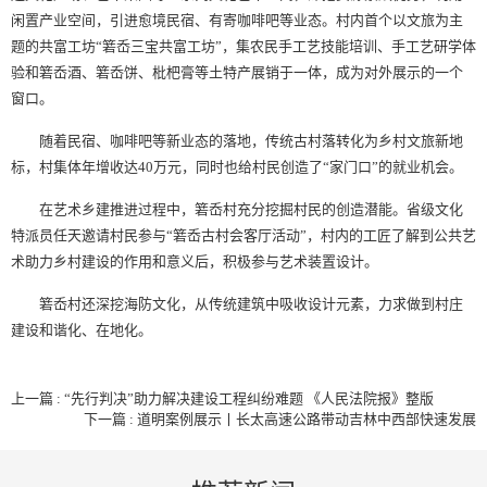
闲置产业空间，引进愈境民宿、有寄咖啡吧等业态。村内首个以文旅为主
题的共富工坊“箬岙三宝共富工坊”，集农民手工艺技能培训、手工艺研学体
验和箬岙酒、箬岙饼、枇杷膏等土特产展销于一体，成为对外展示的一个
窗口。
随着民宿、咖啡吧等新业态的落地，传统古村落转化为乡村文旅新地
标，村集体年增收达40万元，同时也给村民创造了“家门口”的就业机会。
在艺术乡建推进过程中，箬岙村充分挖掘村民的创造潜能。省级文化
特派员任天邀请村民参与“箬岙古村会客厅活动”，村内的工匠了解到公共艺
术助力乡村建设的作用和意义后，积极参与艺术装置设计。
箬岙村还深挖海防文化，从传统建筑中吸收设计元素，力求做到村庄
建设和谐化、在地化。
上一篇 : “先行判决”助力解决建设工程纠纷难题 《人民法院报》整版
下一篇 : 道明案例展示丨长太高速公路带动吉林中西部快速发展