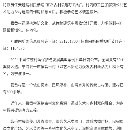
特派员任天邀请村民参与“箬岙古村会客厅活动”，村内的工匠了解到公共艺
术助力乡村建设的作用和意义后，积极参与艺术装置设计。
箬岙村还深挖海防文化，从传统建筑中吸收设计元素，力求做到村庄
建设和谐化、在地化。
互联网新闻信息服务许可证：3312017004 信息网络传播视听节目许可
证：1104076
2024中国传统村落保护与发展典型案例名单日前公布，全国共有30个
案例入选。宁海县一市镇箬岙村《以艺术新动力焕发古村新活力》榜上有
名，为宁波唯一。
箬岙村是一个依山傍水、民风淳朴、山清水秀的传统古村落，建村已
有600余年。
近年来，箬岙村深挖古村文化资源，通过艺术与乡村双向融合，为乡
村振兴提供有力支撑。
箬岙村统筹使用涉农资金，整合艺术类项目，建成古樟广场、民宿周
边文化广场、艺术菜园等一系列文化艺术空间，深挖资源禀赋优势，利用