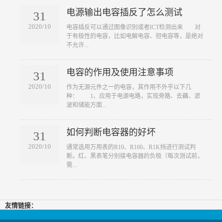
电源输出电容插反了怎么测试
31
2020/10
​电容插反可以通过图像识别或者ICT检测出来 对
于有极性的电容，比如电解电容、钽电容等，是绝对
不允许...
电容的作用及使用注意事项
31
2020/10
​作为无源元件之一的电容，其作用不外乎以下几
种： 1、应用于电源电路，实现旁路、去藕、滤
波和储能方面...
如何判断电容器的好坏
31
2020/10
​通常选用万用表的R10、R100、R1K挡进行测试判
断。红、黑表笔分别接电容器的负极（每次测试前，
需...
友情链接：