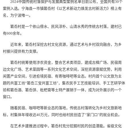
2024中国传统村落保护与发展典型案例名单日前公布，全国共有30个
案例入选。宁海县一市镇箬岙村《以艺术新动力焕发古村新活力》榜上有
名，为宁波唯一。
箬岙村是一个依山傍水、民风淳朴、山清水秀的传统古村落，建村已
有600余年。
近年来，箬岙村深挖古村文化资源，通过艺术与乡村双向融合，为乡
村振兴提供有力支撑。
箬岙村统筹使用涉农资金，整合艺术类项目，建成古樟广场、民宿周
边文化广场、艺术菜园等一系列文化艺术空间，深挖资源禀赋优势，利用
闲置产业空间，引进愈境民宿、有寄咖啡吧等业态。村内首个以文旅为主
题的共富工坊“箬岙三宝共富工坊”，集农民手工艺技能培训、手工艺研学体
验和箬岙酒、箬岙饼、枇杷膏等土特产展销于一体，成为对外展示的一个
窗口。
随着民宿、咖啡吧等新业态的落地，传统古村落转化为乡村文旅新地
标，村集体年增收达40万元，同时也给村民创造了“家门口”的就业机会。
在艺术乡建推进过程中，箬岙村充分挖掘村民的创造潜能。省级文化