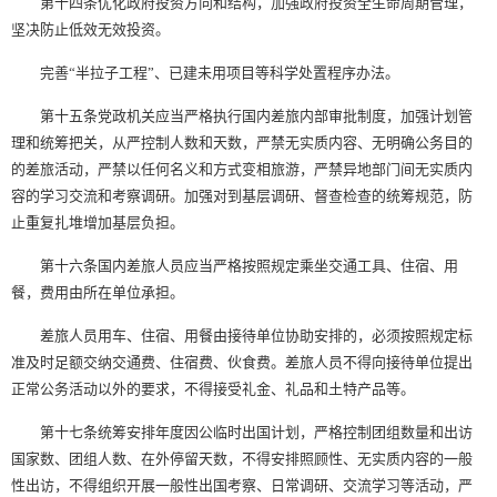
第十四条优化政府投资方向和结构，加强政府投资全生命周期管理，
坚决防止低效无效投资。
完善“半拉子工程”、已建未用项目等科学处置程序办法。
第十五条党政机关应当严格执行国内差旅内部审批制度，加强计划管
理和统筹把关，从严控制人数和天数，严禁无实质内容、无明确公务目的
的差旅活动，严禁以任何名义和方式变相旅游，严禁异地部门间无实质内
容的学习交流和考察调研。加强对到基层调研、督查检查的统筹规范，防
止重复扎堆增加基层负担。
第十六条国内差旅人员应当严格按照规定乘坐交通工具、住宿、用
餐，费用由所在单位承担。
差旅人员用车、住宿、用餐由接待单位协助安排的，必须按照规定标
准及时足额交纳交通费、住宿费、伙食费。差旅人员不得向接待单位提出
正常公务活动以外的要求，不得接受礼金、礼品和土特产品等。
第十七条统筹安排年度因公临时出国计划，严格控制团组数量和出访
国家数、团组人数、在外停留天数，不得安排照顾性、无实质内容的一般
性出访，不得组织开展一般性出国考察、日常调研、交流学习等活动，严