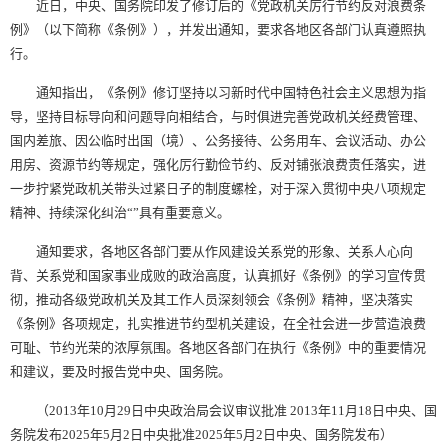
近日，中央、国务院印发了修订后的《党政机关厉行节约反对浪费条
例》（以下简称《条例》），并发出通知，要求各地区各部门认真遵照执
行。
通知指出，《条例》修订坚持以习新时代中国特色社会主义思想为指
导，坚持目标导向和问题导向相结合，与时俱进完善党政机关经费管理、
国内差旅、因公临时出国（境）、公务接待、公务用车、会议活动、办公
用房、资源节约等规定，强化厉行勤俭节约、反对铺张浪费责任落实，进
一步拧紧党政机关带头过紧日子的制度螺栓，对于深入贯彻中央八项规定
精神、持续深化纠治“”具有重要意义。
通知要求，各地区各部门要从作风建设关系党的形象、关系人心向
背、关系党和国家事业成败的政治高度，认真抓好《条例》的学习宣传贯
彻，推动各级党政机关及其工作人员深刻领会《条例》精神，坚决落实
《条例》各项规定，扎实推进节约型机关建设，在全社会进一步营造浪费
可耻、节约光荣的浓厚氛围。各地区各部门在执行《条例》中的重要情况
和建议，要及时报告党中央、国务院。
（2013年10月29日中央政治局会议审议批准 2013年11月18日中央、国
务院发布2025年5月2日中央批准2025年5月2日中央、国务院发布）