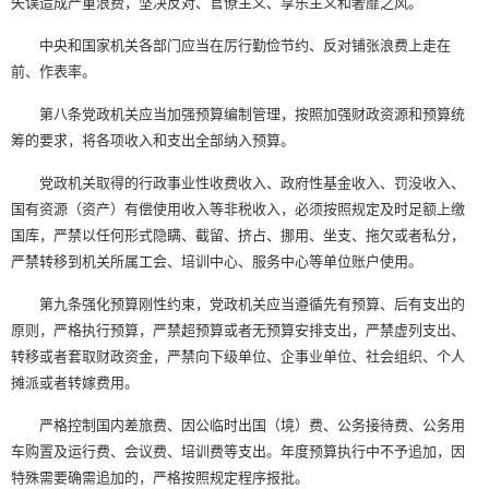
失误造成严重浪费，坚决反对、官僚主义、享乐主义和奢靡之风。
中央和国家机关各部门应当在厉行勤俭节约、反对铺张浪费上走在
前、作表率。
第八条党政机关应当加强预算编制管理，按照加强财政资源和预算统
筹的要求，将各项收入和支出全部纳入预算。
党政机关取得的行政事业性收费收入、政府性基金收入、罚没收入、
国有资源（资产）有偿使用收入等非税收入，必须按照规定及时足额上缴
国库，严禁以任何形式隐瞒、截留、挤占、挪用、坐支、拖欠或者私分，
严禁转移到机关所属工会、培训中心、服务中心等单位账户使用。
第九条强化预算刚性约束，党政机关应当遵循先有预算、后有支出的
原则，严格执行预算，严禁超预算或者无预算安排支出，严禁虚列支出、
转移或者套取财政资金，严禁向下级单位、企事业单位、社会组织、个人
摊派或者转嫁费用。
严格控制国内差旅费、因公临时出国（境）费、公务接待费、公务用
车购置及运行费、会议费、培训费等支出。年度预算执行中不予追加，因
特殊需要确需追加的，严格按照规定程序报批。