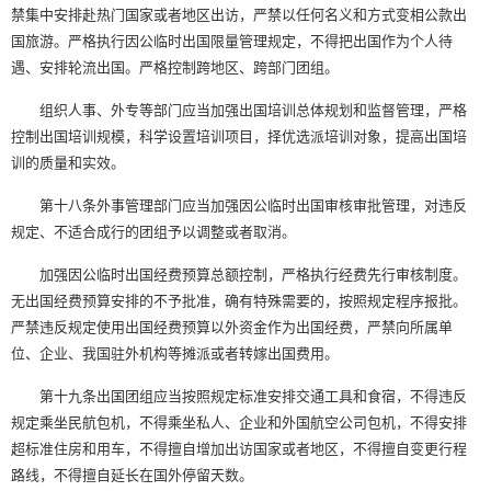
禁集中安排赴热门国家或者地区出访，严禁以任何名义和方式变相公款出
国旅游。严格执行因公临时出国限量管理规定，不得把出国作为个人待
遇、安排轮流出国。严格控制跨地区、跨部门团组。
组织人事、外专等部门应当加强出国培训总体规划和监督管理，严格
控制出国培训规模，科学设置培训项目，择优选派培训对象，提高出国培
训的质量和实效。
第十八条外事管理部门应当加强因公临时出国审核审批管理，对违反
规定、不适合成行的团组予以调整或者取消。
加强因公临时出国经费预算总额控制，严格执行经费先行审核制度。
无出国经费预算安排的不予批准，确有特殊需要的，按照规定程序报批。
严禁违反规定使用出国经费预算以外资金作为出国经费，严禁向所属单
位、企业、我国驻外机构等摊派或者转嫁出国费用。
第十九条出国团组应当按照规定标准安排交通工具和食宿，不得违反
规定乘坐民航包机，不得乘坐私人、企业和外国航空公司包机，不得安排
超标准住房和用车，不得擅自增加出访国家或者地区，不得擅自变更行程
路线，不得擅自延长在国外停留天数。