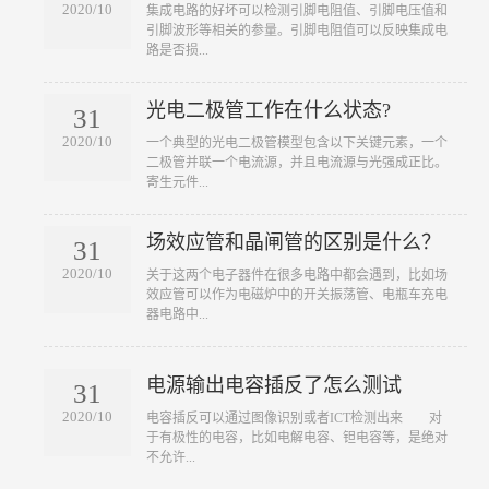
2020/10
​集成电路的好坏可以检测引脚电阻值、引脚电压值和
引脚波形等相关的参量。引脚电阻值可以反映集成电
路是否损...
光电二极管工作在什么状态?
31
2020/10
​一个典型的光电二极管模型包含以下关键元素，一个
二极管并联一个电流源，并且电流源与光强成正比。
寄生元件...
场效应管和晶闸管的区别是什么？
31
2020/10
​关于这两个电子器件在很多电路中都会遇到，比如场
效应管可以作为电磁炉中的开关振荡管、电瓶车充电
器电路中...
电源输出电容插反了怎么测试
31
2020/10
​电容插反可以通过图像识别或者ICT检测出来 对
于有极性的电容，比如电解电容、钽电容等，是绝对
不允许...