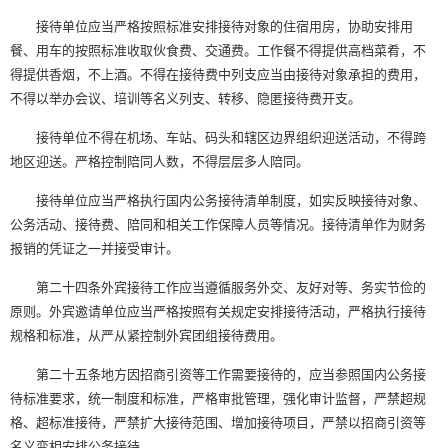
接待单位应当严格按照标准安排接待对象的住宿用房，协助安排用
餐、用车的按照标准收取伙食费、交通费。工作餐不得提供高档菜肴，不
得提供香烟，不上酒。不得在接待费中列支应当由接待对象承担的费用，
不得以举办会议、培训等名义列支、转移、隐匿接待费开支。
接待单位不得在机场、车站、码头和辖区边界组织迎送活动，不得跨
地区迎送。严格控制陪同人数，不得层层多人陪同。
接待单位应当严格执行国内公务接待清单制度，如实反映接待对象、
公务活动、接待费、陪同和相关工作保障人员等情况。接待清单作为财务
报销的凭证之一并接受审计。
第二十四条外宾接待工作应当遵循服务外交、友好对等、务实节俭的
原则。外宾邀请单位应当严格按照有关规定安排接待活动，严格执行接待
规格和标准，从严从紧控制外宾团组接待费用。
第二十五条地方因招商引资等工作需要接待的，应当参照国内公务接
待标准要求，统一制度和标准，严格审批管理，强化审计监督，严禁超规
格、超标准接待，严禁扩大接待范围、增加接待项目，严禁以招商引资等
名义变相安排公务接待。