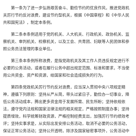
第一条为了进一步弘扬艰苦奋斗、勤俭节约的优良作风，推进党政机
关厉行节约反对浪费，建设节约型机关，根据《中国章程》和《中华人民
共和国宪法》，制定本条例。
第二条本条例适用于党的机关、人大机关、行政机关、政协机关、监
察机关、审判机关、检察机关，以及工会、共青团、妇联等人民团体和参
照公务员法管理的事业单位。
第三条本条例所称浪费，是指党政机关及其工作人员违反规定进行不
必要的公务活动，或者在履行公务中超出规定范围、标准和要求，不当使
用公共资金、资产和资源，给国家和社会造成损失的行为。
第四条党政机关厉行节约反对浪费，应当深入贯彻中央八项规定精
神，遵循下列原则：坚持从严从简，带头过紧日子，勤俭办一切事业，降
低公务活动成本，腾出更多资金用于发展所需、民生所盼；坚持依规依
法，遵守党内法规和国家法律法规的相关规定，严格按照制度办事；坚持
提质增效，科学统筹财政资源，严格控制经费支出，加强厉行节约绩效考
评；坚持实事求是，从实际出发安排公务活动，取消不必要的公务活动，
保证正常公务活动；坚持公开透明，除涉及国家秘密事项外，公务活动中